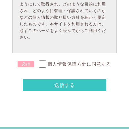
ようにして取得され、どのような目的に利用
され、どのように管理・保護されていくのか
などの個人情報の取り扱い方針を細かく規定
したものです。本サイトを利用される方は、
必ずこのページをよく読んでからご利用くだ
さい。
プライバシーポリシーの目的
個人情報保護方針に同意する
必須
プライバシーポリシーを定める目的は、本サ
イトの運営に関わるものが、その業務の遂行
において取得する個人情報の取り扱いに関
し、あらかじめ定められた範囲、方法におい
て個人情報の取得と利用が行われ、厳格な管
理のもとに適正に扱われていることを利用者
に明示することで、プライバシー保護をより
確実なものにしていくことにあります。ま
た、利用者においては、これらの個人情報の
取り扱いに関する方針が開示されることで、