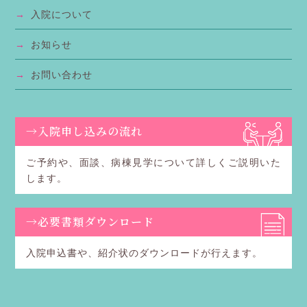
・エントリーフォームに記載する内容
→
入院について
3.取得された個人情報は以下のような目的に
→
お知らせ
利用されます。
・掲載内容のご案内
→
お問い合わせ
・応募者へのコンタクト
4. 取得された個人情報の第三者への供与につ
いて
→入院申し込みの流れ
本サイトで取得された個人情報は、本人の同
意がある場合又は法律により定められた場合
ご予約や、面談、病棟見学について詳しくご説明いた
を除き、第三者に利用されることはありませ
します。
ん。
5. アクセスログについて
→必要書類ダウンロード
利用者が、本サイトにアクセスする際には、
インターネット上の所在を特定するためのIP
入院申込書や、紹介状のダウンロードが行えます。
アドレス(数字)やこれに対応するドメイン名が
ログとして自動的に記録されます。これら
は、ウェブサイトが置かれたサーバーを管理