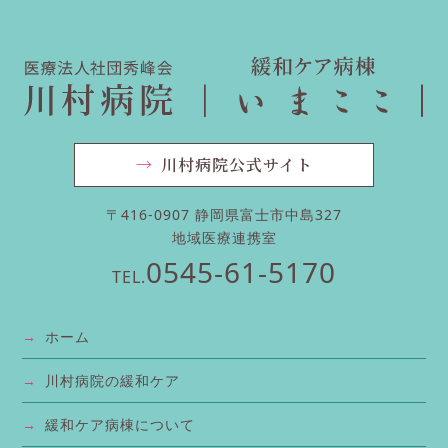
利用者自らが個人情報を提供するか否かの意
志判断を適切に行える環境を整えていくこと
にあります。掲示されたプライバシーポリシ
ーが受け入れられない場合は、利用者はいつ
でも本サイトの利用を中止いただけます。
→
川村病院公式サイト
本ウェブサイトにおけるプライバシーポ
リシー
〒416-0907 静岡県富士市中島327
地域医療連携室
1.本ウェブサイトでは利用者が以下のような
0545-61-5170
サービス等を利用される時に、個人情報の提
TEL.
供を求められることがあります。
・メール送信フォーム
→
ホーム
・エントリーフォーム
→
川村病院の緩和ケア
2.取得される個人情報には以下のようなもの
があげられます。
→
緩和ケア病棟について
・メールアドレス